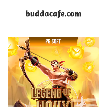
Skip
to
buddacafe.com
content
Cara
Cerdas
Judi
Online:
Teknik
Menang
Slot
yang
Bikin
Untung
Besar