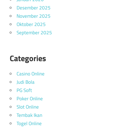
Desember 2025
November 2025
Oktober 2025
September 2025
Categories
Casino Online
Judi Bola
PG Soft
Poker Online
Slot Online
Tembak Ikan
Togel Online