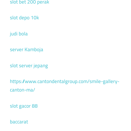
slot bet 200 perak
slot depo 10k
judi bola
server Kamboja
slot server jepang
https://www.cantondentalgroup.com/smile-gallery-
canton-ma/
slot gacor 88
baccarat