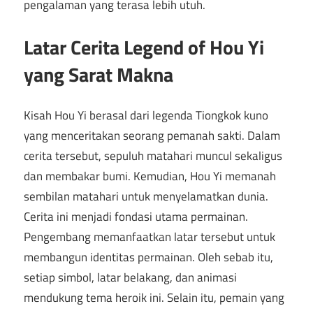
pengalaman yang terasa lebih utuh.
Latar Cerita Legend of Hou Yi
yang Sarat Makna
Kisah Hou Yi berasal dari legenda Tiongkok kuno
yang menceritakan seorang pemanah sakti. Dalam
cerita tersebut, sepuluh matahari muncul sekaligus
dan membakar bumi. Kemudian, Hou Yi memanah
sembilan matahari untuk menyelamatkan dunia.
Cerita ini menjadi fondasi utama permainan.
Pengembang memanfaatkan latar tersebut untuk
membangun identitas permainan. Oleh sebab itu,
setiap simbol, latar belakang, dan animasi
mendukung tema heroik ini. Selain itu, pemain yang