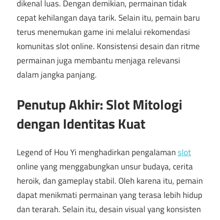
dikenal luas. Dengan demikian, permainan tidak
cepat kehilangan daya tarik. Selain itu, pemain baru
terus menemukan game ini melalui rekomendasi
komunitas slot online. Konsistensi desain dan ritme
permainan juga membantu menjaga relevansi
dalam jangka panjang.
Penutup Akhir: Slot Mitologi
dengan Identitas Kuat
Legend of Hou Yi menghadirkan pengalaman
slot
online yang menggabungkan unsur budaya, cerita
heroik, dan gameplay stabil. Oleh karena itu, pemain
dapat menikmati permainan yang terasa lebih hidup
dan terarah. Selain itu, desain visual yang konsisten