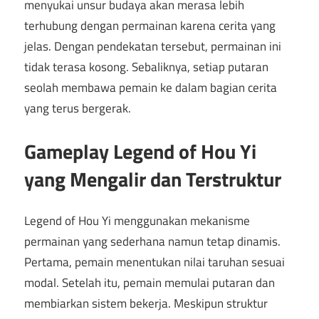
menyukai unsur budaya akan merasa lebih
terhubung dengan permainan karena cerita yang
jelas. Dengan pendekatan tersebut, permainan ini
tidak terasa kosong. Sebaliknya, setiap putaran
seolah membawa pemain ke dalam bagian cerita
yang terus bergerak.
Gameplay Legend of Hou Yi
yang Mengalir dan Terstruktur
Legend of Hou Yi menggunakan mekanisme
permainan yang sederhana namun tetap dinamis.
Pertama, pemain menentukan nilai taruhan sesuai
modal. Setelah itu, pemain memulai putaran dan
membiarkan sistem bekerja. Meskipun struktur