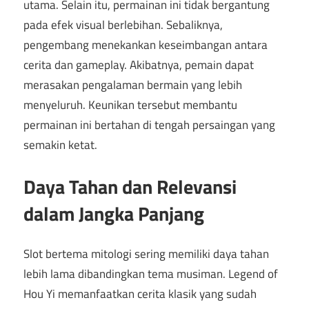
utama. Selain itu, permainan ini tidak bergantung
pada efek visual berlebihan. Sebaliknya,
pengembang menekankan keseimbangan antara
cerita dan gameplay. Akibatnya, pemain dapat
merasakan pengalaman bermain yang lebih
menyeluruh. Keunikan tersebut membantu
permainan ini bertahan di tengah persaingan yang
semakin ketat.
Daya Tahan dan Relevansi
dalam Jangka Panjang
Slot bertema mitologi sering memiliki daya tahan
lebih lama dibandingkan tema musiman. Legend of
Hou Yi memanfaatkan cerita klasik yang sudah