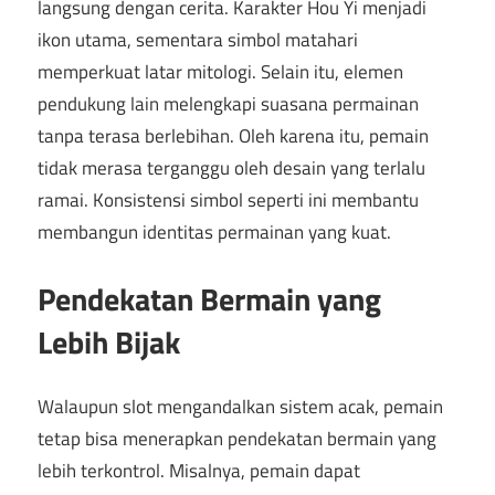
langsung dengan cerita. Karakter Hou Yi menjadi
ikon utama, sementara simbol matahari
memperkuat latar mitologi. Selain itu, elemen
pendukung lain melengkapi suasana permainan
tanpa terasa berlebihan. Oleh karena itu, pemain
tidak merasa terganggu oleh desain yang terlalu
ramai. Konsistensi simbol seperti ini membantu
membangun identitas permainan yang kuat.
Pendekatan Bermain yang
Lebih Bijak
Walaupun slot mengandalkan sistem acak, pemain
tetap bisa menerapkan pendekatan bermain yang
lebih terkontrol. Misalnya, pemain dapat