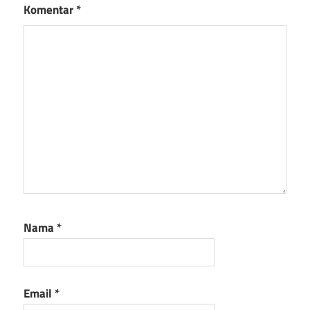
Komentar
*
Nama
*
Email
*