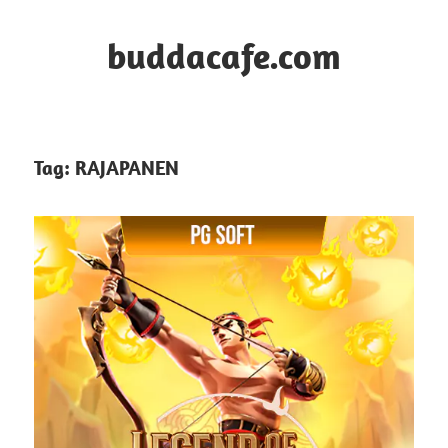
Skip
to
buddacafe.com
content
Cara
Cerdas
Judi
Tag:
RAJAPANEN
Online:
Teknik
Menang
Slot
yang
Bikin
Untung
Besar