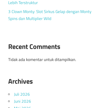
Lebih Terstruktur
3 Clown Monty: Slot Sirkus Gelap dengan Monty
Spins dan Multiplier Wild
Recent Comments
Tidak ada komentar untuk ditampilkan.
Archives
Juli 2026
Juni 2026