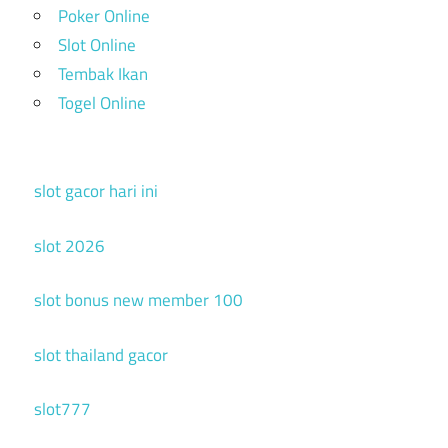
Poker Online
Slot Online
Tembak Ikan
Togel Online
slot gacor hari ini
slot 2026
slot bonus new member 100
slot thailand gacor
slot777