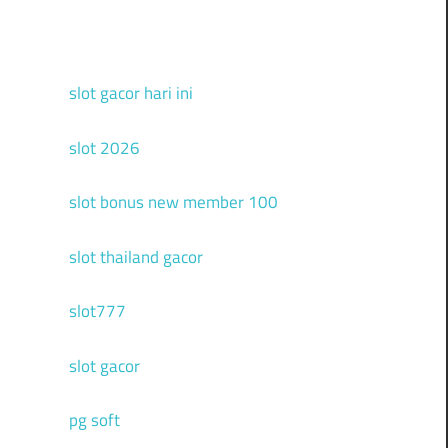
slot gacor hari ini
slot 2026
slot bonus new member 100
slot thailand gacor
slot777
slot gacor
pg soft