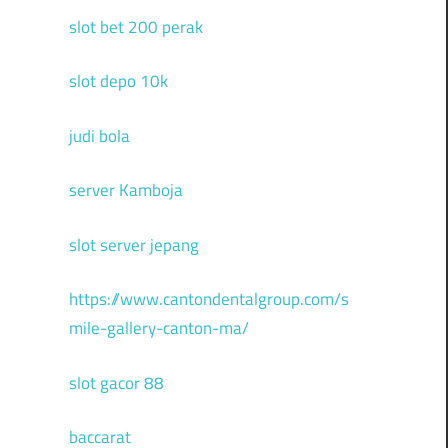
slot bet 200 perak
slot depo 10k
judi bola
server Kamboja
slot server jepang
https://www.cantondentalgroup.com/s
mile-gallery-canton-ma/
slot gacor 88
baccarat