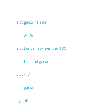
slot gacor hari ini
slot 2026
slot bonus new member 100
slot thailand gacor
slot777
slot gacor
pg soft