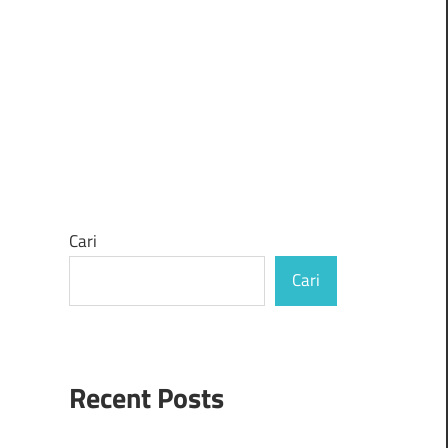
Cari
Cari
Recent Posts