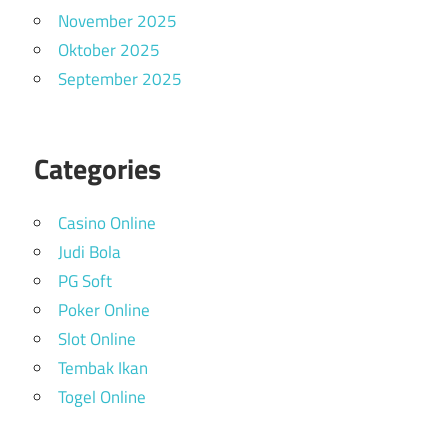
November 2025
Oktober 2025
September 2025
Categories
Casino Online
Judi Bola
PG Soft
Poker Online
Slot Online
Tembak Ikan
Togel Online