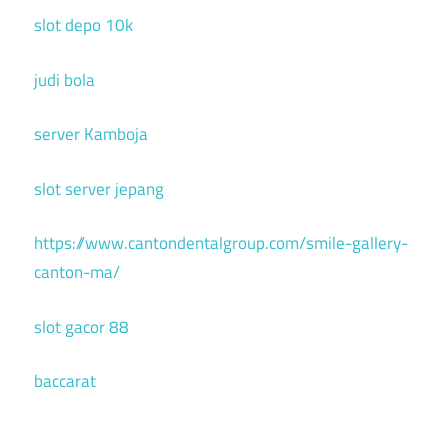
slot depo 10k
judi bola
server Kamboja
slot server jepang
https://www.cantondentalgroup.com/smile-gallery-
canton-ma/
slot gacor 88
baccarat