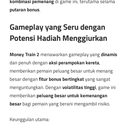
kombinasi pemenang
di game ini, terutama selama
putaran bonus
.
Gameplay yang Seru dengan
Potensi Hadiah Menggiurkan
Money Train 2
menawarkan gameplay yang
dinamis
dan penuh dengan
aksi perampokan kereta
,
memberikan pemain peluang besar untuk menang
besar dengan
fitur bonus bertingkat
yang sangat
menguntungkan. Dengan
volatilitas tinggi
, game ini
memberikan
peluang besar untuk kemenangan
besar
bagi pemain yang berani mengambil risiko.
Keunggulan utama: