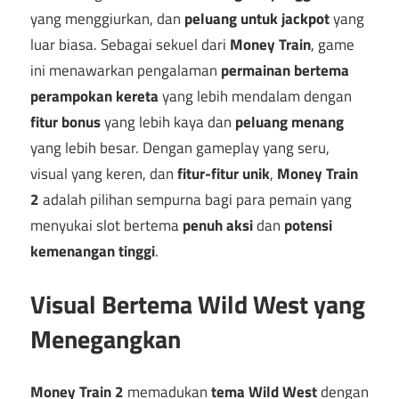
yang menggiurkan, dan
peluang untuk jackpot
yang
luar biasa. Sebagai sekuel dari
Money Train
, game
ini menawarkan pengalaman
permainan bertema
perampokan kereta
yang lebih mendalam dengan
fitur bonus
yang lebih kaya dan
peluang menang
yang lebih besar. Dengan gameplay yang seru,
visual yang keren, dan
fitur-fitur unik
,
Money Train
2
adalah pilihan sempurna bagi para pemain yang
menyukai slot bertema
penuh aksi
dan
potensi
kemenangan tinggi
.
Visual Bertema Wild West yang
Menegangkan
Money Train 2
memadukan
tema Wild West
dengan