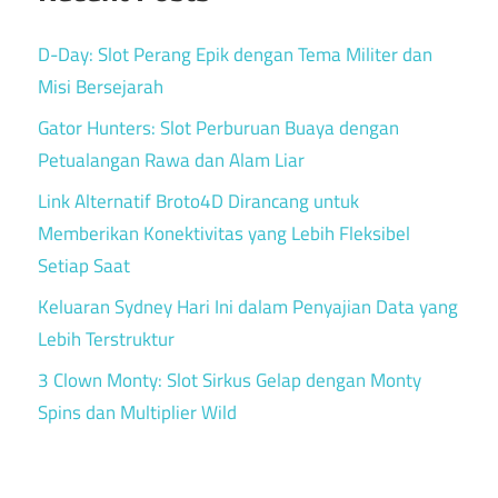
D-Day: Slot Perang Epik dengan Tema Militer dan
Misi Bersejarah
Gator Hunters: Slot Perburuan Buaya dengan
Petualangan Rawa dan Alam Liar
Link Alternatif Broto4D Dirancang untuk
Memberikan Konektivitas yang Lebih Fleksibel
Setiap Saat
Keluaran Sydney Hari Ini dalam Penyajian Data yang
Lebih Terstruktur
3 Clown Monty: Slot Sirkus Gelap dengan Monty
Spins dan Multiplier Wild