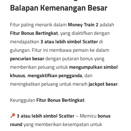
Balapan Kemenangan Besar
Fitur paling menarik dalam
Money Train 2
adalah
Fitur Bonus Bertingkat
, yang diaktifkan dengan
mendapatkan
3 atau lebih simbol Scatter
di
gulungan. Fitur ini membawa pemain ke dalam
pencurian besar
dengan putaran bonus yang
memberikan peluang untuk
mengumpulkan simbol
khusus
,
mengaktifkan pengganda
, dan
meningkatkan peluang untuk meraih
jackpot besar
.
Keunggulan
Fitur Bonus Bertingkat
:
3 atau lebih simbol Scatter
– Memicu
bonus
round
yang memberikan kesempatan untuk