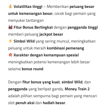
Volatilitas tinggi
– Memberikan
peluang besar
untuk kemenangan besar
, cocok bagi pemain yang
menyukai tantangan
Fitur Bonus Bertingkat
dengan
pengganda tinggi
memberi peluang
jackpot besar
Simbol Wild
yang sering muncul, meningkatkan
peluang untuk meraih
kombinasi pemenang
Karakter dengan kemampuan spesial
meningkatkan potensi kemenangan lebih besar
selama
bonus round
Dengan
fitur bonus yang kuat
,
simbol Wild
, dan
pengganda
yang berlipat ganda,
Money Train 2
adalah pilihan sempurna bagi pemain yang mencari
slot
penuh aksi
dan
hadiah besar
.