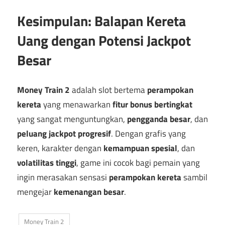
Kesimpulan: Balapan Kereta
Uang dengan Potensi Jackpot
Besar
Money Train 2
adalah slot bertema
perampokan
kereta
yang menawarkan
fitur bonus bertingkat
yang sangat menguntungkan,
pengganda besar
, dan
peluang jackpot progresif
. Dengan grafis yang
keren, karakter dengan
kemampuan spesial
, dan
volatilitas tinggi
, game ini cocok bagi pemain yang
ingin merasakan sensasi
perampokan kereta
sambil
mengejar
kemenangan besar
.
Money Train 2