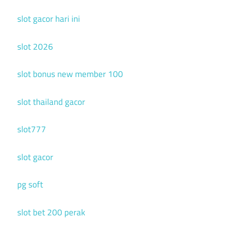
slot gacor hari ini
slot 2026
slot bonus new member 100
slot thailand gacor
slot777
slot gacor
pg soft
slot bet 200 perak