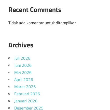
Recent Comments
Tidak ada komentar untuk ditampilkan.
Archives
Juli 2026
Juni 2026
Mei 2026
April 2026
Maret 2026
Februari 2026
Januari 2026
Desember 2025