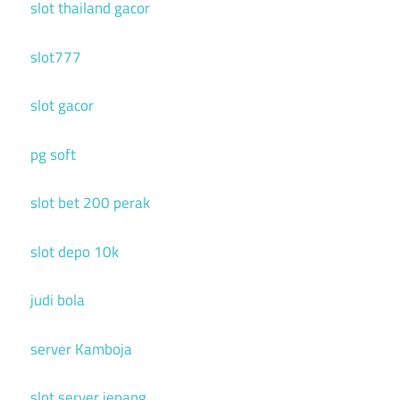
slot thailand gacor
slot777
slot gacor
pg soft
slot bet 200 perak
slot depo 10k
judi bola
server Kamboja
slot server jepang