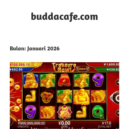
Skip
to
buddacafe.com
content
Cara
Cerdas
Judi
Bulan:
Januari 2026
Online:
Teknik
Menang
Slot
yang
Bikin
Untung
Besar