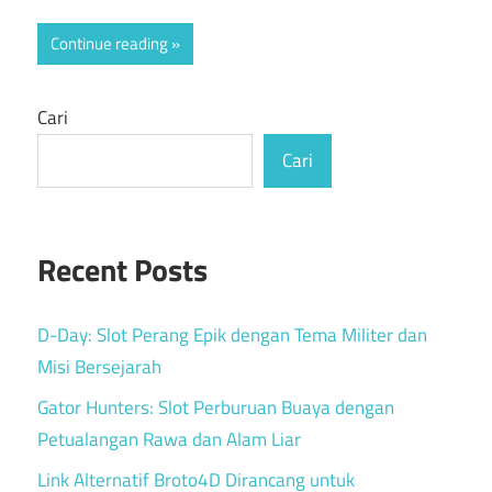
Continue reading
Cari
Cari
Recent Posts
D-Day: Slot Perang Epik dengan Tema Militer dan
Misi Bersejarah
Gator Hunters: Slot Perburuan Buaya dengan
Petualangan Rawa dan Alam Liar
Link Alternatif Broto4D Dirancang untuk