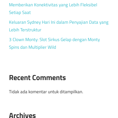
Memberikan Konektivitas yang Lebih Fleksibel
Setiap Saat
Keluaran Sydney Hari Ini dalam Penyajian Data yang
Lebih Terstruktur
3 Clown Monty: Slot Sirkus Gelap dengan Monty
Spins dan Multiplier Wild
Recent Comments
Tidak ada komentar untuk ditampilkan.
Archives