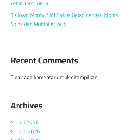
Lebih Terstruktur
3 Clown Monty: Slot Sirkus Gelap dengan Monty
Spins dan Multiplier Wild
Recent Comments
Tidak ada komentar untuk ditampilkan.
Archives
Juli 2026
Juni 2026