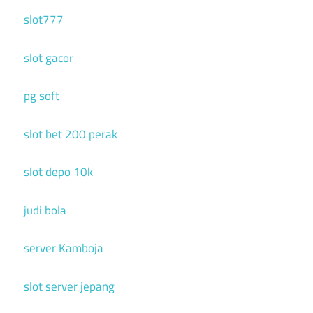
slot777
slot gacor
pg soft
slot bet 200 perak
slot depo 10k
judi bola
server Kamboja
slot server jepang