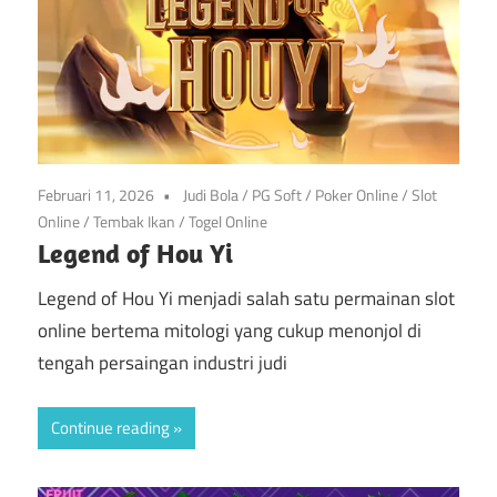
Februari 11, 2026
Judi Bola
/
PG Soft
/
Poker Online
/
Slot
Online
/
Tembak Ikan
/
Togel Online
Legend of Hou Yi
Legend of Hou Yi menjadi salah satu permainan slot
online bertema mitologi yang cukup menonjol di
tengah persaingan industri judi
Continue reading