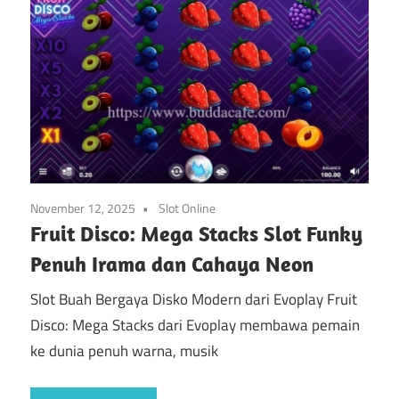
November 12, 2025
Slot Online
Fruit Disco: Mega Stacks Slot Funky
Penuh Irama dan Cahaya Neon
Slot Buah Bergaya Disko Modern dari Evoplay Fruit
Disco: Mega Stacks dari Evoplay membawa pemain
ke dunia penuh warna, musik