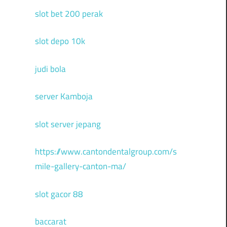
slot bet 200 perak
slot depo 10k
judi bola
server Kamboja
slot server jepang
https://www.cantondentalgroup.com/s
mile-gallery-canton-ma/
slot gacor 88
baccarat