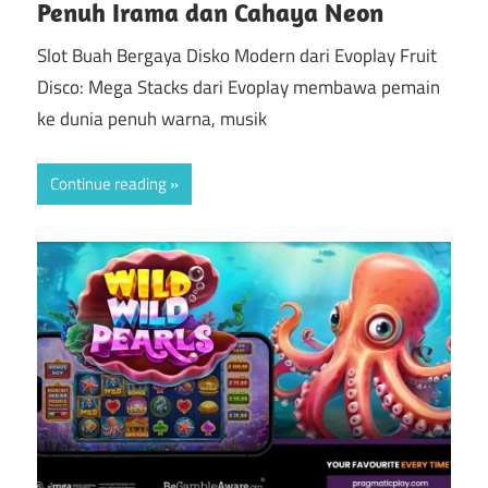
Penuh Irama dan Cahaya Neon
Slot Buah Bergaya Disko Modern dari Evoplay Fruit
Disco: Mega Stacks dari Evoplay membawa pemain
ke dunia penuh warna, musik
Continue reading