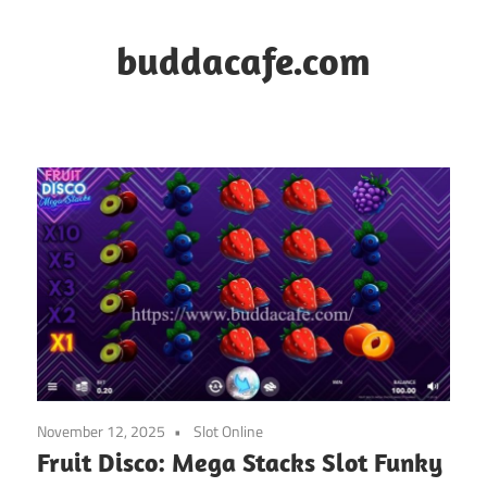
Skip
to
buddacafe.com
content
Cara
Cerdas
Judi
Online:
Teknik
Menang
Slot
yang
Bikin
Untung
Besar
November 12, 2025
Slot Online
Fruit Disco: Mega Stacks Slot Funky