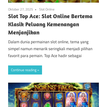
Oktober 27, 2025
Slot Online
Slot Top Ace: Slot Online Bertema
Klasik Peluang Kemenangan
Menjanjikan
Dalam dunia permainan slot online, tema yang
simpel namun menarik seringkali menjadi pilihan
favorit para pemain. Top Ace hadir sebagai
Continue reading