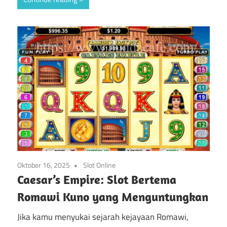
Oktober 16, 2025
Slot Online
Caesar’s Empire: Slot Bertema
Romawi Kuno yang Menguntungkan
Jika kamu menyukai sejarah kejayaan Romawi,