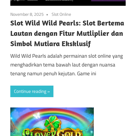
November 8, 2025
Slot Online
Slot Wild Wild Pearls: Slot Bertema
Lautan dengan Fitur Mutliplier dan
Simbol Mutiara Eksklusif
Wild Wild Pearls adalah permainan slot online yang
menghadirkan tema bawah laut dengan nuansa
tenang namun penuh kejutan. Game ini
Continue reading