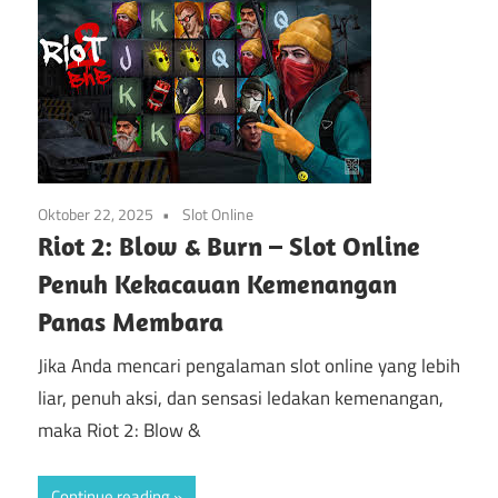
Oktober 22, 2025
Slot Online
Riot 2: Blow & Burn – Slot Online
Penuh Kekacauan Kemenangan
Panas Membara
Jika Anda mencari pengalaman slot online yang lebih
liar, penuh aksi, dan sensasi ledakan kemenangan,
maka Riot 2: Blow &
Continue reading