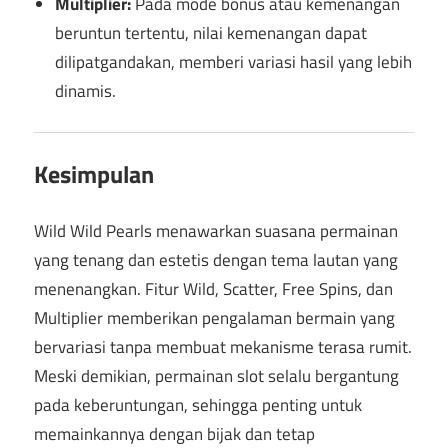
Multiplier:
Pada mode bonus atau kemenangan
beruntun tertentu, nilai kemenangan dapat
dilipatgandakan, memberi variasi hasil yang lebih
dinamis.
Kesimpulan
Wild Wild Pearls menawarkan suasana permainan
yang tenang dan estetis dengan tema lautan yang
menenangkan. Fitur Wild, Scatter, Free Spins, dan
Multiplier memberikan pengalaman bermain yang
bervariasi tanpa membuat mekanisme terasa rumit.
Meski demikian, permainan slot selalu bergantung
pada keberuntungan, sehingga penting untuk
memainkannya dengan bijak dan tetap