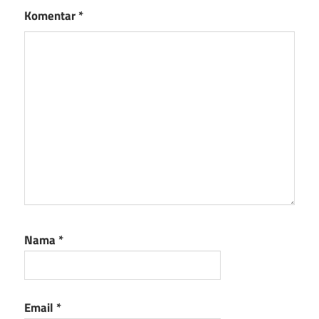
Komentar
*
Nama
*
Email
*