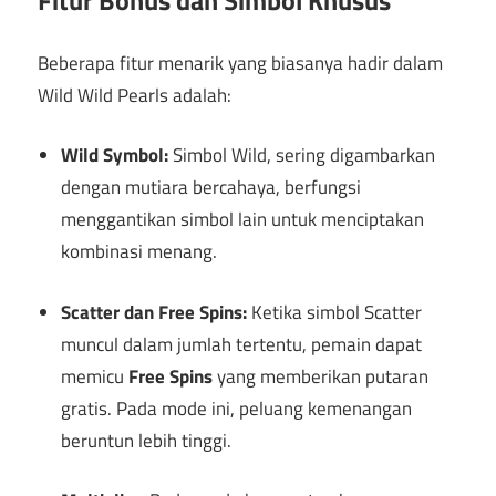
Fitur Bonus dan Simbol Khusus
Beberapa fitur menarik yang biasanya hadir dalam
Wild Wild Pearls adalah:
Wild Symbol:
Simbol Wild, sering digambarkan
dengan mutiara bercahaya, berfungsi
menggantikan simbol lain untuk menciptakan
kombinasi menang.
Scatter dan Free Spins:
Ketika simbol Scatter
muncul dalam jumlah tertentu, pemain dapat
memicu
Free Spins
yang memberikan putaran
gratis. Pada mode ini, peluang kemenangan
beruntun lebih tinggi.