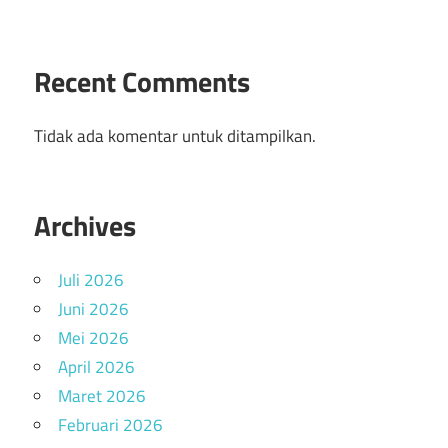
Recent Comments
Tidak ada komentar untuk ditampilkan.
Archives
Juli 2026
Juni 2026
Mei 2026
April 2026
Maret 2026
Februari 2026