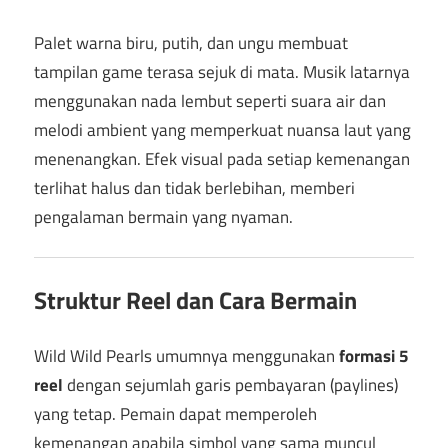
Palet warna biru, putih, dan ungu membuat
tampilan game terasa sejuk di mata. Musik latarnya
menggunakan nada lembut seperti suara air dan
melodi ambient yang memperkuat nuansa laut yang
menenangkan. Efek visual pada setiap kemenangan
terlihat halus dan tidak berlebihan, memberi
pengalaman bermain yang nyaman.
Struktur Reel dan Cara Bermain
Wild Wild Pearls umumnya menggunakan
formasi 5
reel
dengan sejumlah garis pembayaran (paylines)
yang tetap. Pemain dapat memperoleh
kemenangan apabila simbol yang sama muncul