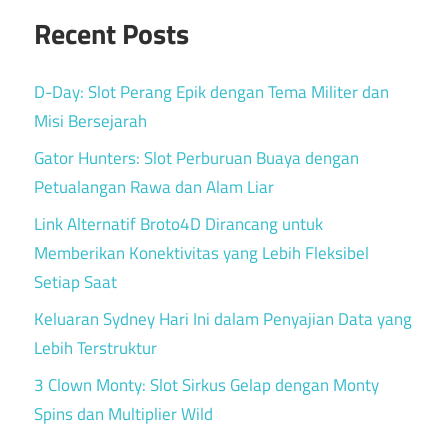
Recent Posts
D-Day: Slot Perang Epik dengan Tema Militer dan
Misi Bersejarah
Gator Hunters: Slot Perburuan Buaya dengan
Petualangan Rawa dan Alam Liar
Link Alternatif Broto4D Dirancang untuk
Memberikan Konektivitas yang Lebih Fleksibel
Setiap Saat
Keluaran Sydney Hari Ini dalam Penyajian Data yang
Lebih Terstruktur
3 Clown Monty: Slot Sirkus Gelap dengan Monty
Spins dan Multiplier Wild