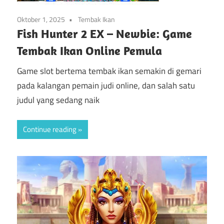
Oktober 1, 2025
Tembak Ikan
Fish Hunter 2 EX – Newbie: Game
Tembak Ikan Online Pemula
Game slot bertema tembak ikan semakin di gemari
pada kalangan pemain judi online, dan salah satu
judul yang sedang naik
Continue reading