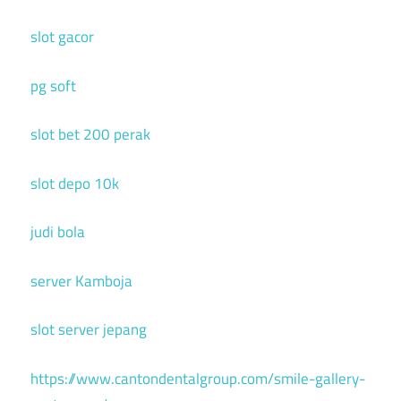
slot gacor
pg soft
slot bet 200 perak
slot depo 10k
judi bola
server Kamboja
slot server jepang
https://www.cantondentalgroup.com/smile-gallery-