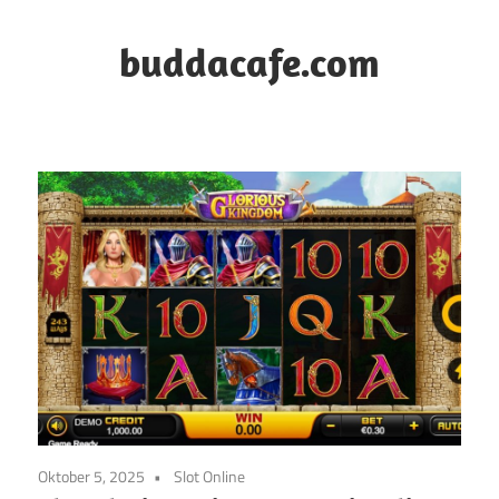
Skip
to
buddacafe.com
content
Cara
Cerdas
Judi
Online:
Teknik
Menang
Slot
yang
Bikin
Untung
Besar
Oktober 5, 2025
Slot Online