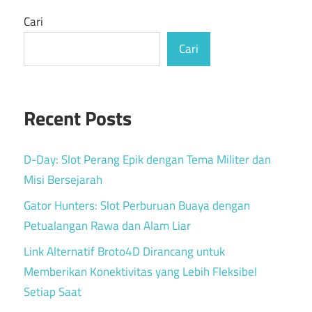
Cari
Cari
Recent Posts
D-Day: Slot Perang Epik dengan Tema Militer dan
Misi Bersejarah
Gator Hunters: Slot Perburuan Buaya dengan
Petualangan Rawa dan Alam Liar
Link Alternatif Broto4D Dirancang untuk
Memberikan Konektivitas yang Lebih Fleksibel
Setiap Saat