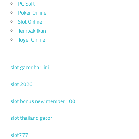
PG Soft
Poker Online
Slot Online
Tembak Ikan
Togel Online
slot gacor hari ini
slot 2026
slot bonus new member 100
slot thailand gacor
slot777