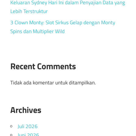
Keluaran Sydney Hari Ini dalam Penyajian Data yang
Lebih Terstruktur
3 Clown Monty: Slot Sirkus Gelap dengan Monty
Spins dan Multiplier Wild
Recent Comments
Tidak ada komentar untuk ditampilkan.
Archives
Juli 2026
Juni 2026