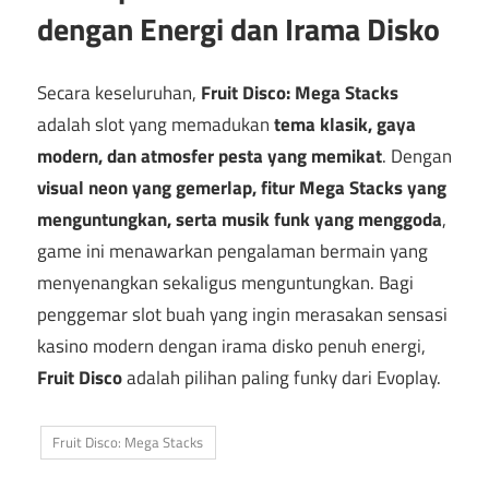
dengan Energi dan Irama Disko
Secara keseluruhan,
Fruit Disco: Mega Stacks
adalah slot yang memadukan
tema klasik, gaya
modern, dan atmosfer pesta yang memikat
. Dengan
visual neon yang gemerlap, fitur Mega Stacks yang
menguntungkan, serta musik funk yang menggoda
,
game ini menawarkan pengalaman bermain yang
menyenangkan sekaligus menguntungkan. Bagi
penggemar slot buah yang ingin merasakan sensasi
kasino modern dengan irama disko penuh energi,
Fruit Disco
adalah pilihan paling funky dari Evoplay.
Fruit Disco: Mega Stacks