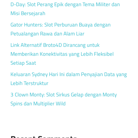
D-Day: Slot Perang Epik dengan Tema Militer dan
Misi Bersejarah
Gator Hunters: Slot Perburuan Buaya dengan
Petualangan Rawa dan Alam Liar
Link Alternatif Broto4D Dirancang untuk
Memberikan Konektivitas yang Lebih Fleksibel
Setiap Saat
Keluaran Sydney Hari Ini dalam Penyajian Data yang
Lebih Terstruktur
3 Clown Monty: Slot Sirkus Gelap dengan Monty
Spins dan Multiplier Wild