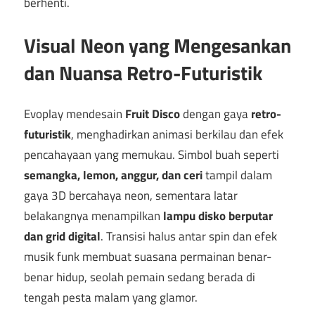
berhenti.
Visual Neon yang Mengesankan
dan Nuansa Retro-Futuristik
Evoplay mendesain
Fruit Disco
dengan gaya
retro-
futuristik
, menghadirkan animasi berkilau dan efek
pencahayaan yang memukau. Simbol buah seperti
semangka, lemon, anggur, dan ceri
tampil dalam
gaya 3D bercahaya neon, sementara latar
belakangnya menampilkan
lampu disko berputar
dan grid digital
. Transisi halus antar spin dan efek
musik funk membuat suasana permainan benar-
benar hidup, seolah pemain sedang berada di
tengah pesta malam yang glamor.