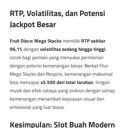
RTP, Volatilitas, dan Potensi
Jackpot Besar
Fruit Disco: Mega Stacks
memiliki
RTP sekitar
96,1%
dengan
volatilitas sedang hingga tinggi
,
cocok bagi pemain yang menyukai permainan
dengan potensi kemenangan besar. Berkat fitur
Mega Stacks dan Respins, kemenangan maksimal
bisa mencapai
x5.500 dari total taruhan
. Iringan
musik dan efek cahaya yang sinkron dengan setiap
kemenangan menambah kepuasan visual dan
emosional yang luar biasa.
Kesimpulan: Slot Buah Modern