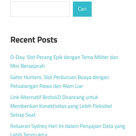
Cari
Recent Posts
D-Day: Slot Perang Epik dengan Tema Militer dan
Misi Bersejarah
Gator Hunters: Slot Perburuan Buaya dengan
Petualangan Rawa dan Alam Liar
Link Alternatif Broto4D Dirancang untuk
Memberikan Konektivitas yang Lebih Fleksibel
Setiap Saat
Keluaran Sydney Hari Ini dalam Penyajian Data yang
Lebih Terstruktur