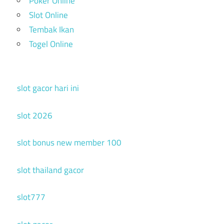
Poker Online
Slot Online
Tembak Ikan
Togel Online
slot gacor hari ini
slot 2026
slot bonus new member 100
slot thailand gacor
slot777