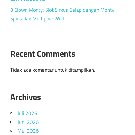
3 Clown Monty: Slot Sirkus Gelap dengan Monty
Spins dan Multiplier Wild
Recent Comments
Tidak ada komentar untuk ditampilkan.
Archives
Juli 2026
Juni 2026
Mei 2026