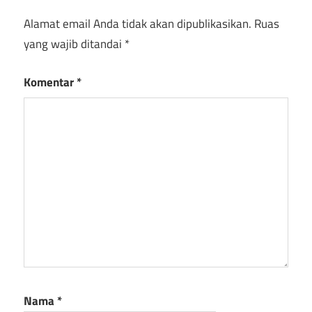
Alamat email Anda tidak akan dipublikasikan.
Ruas
yang wajib ditandai
*
Komentar
*
Nama
*