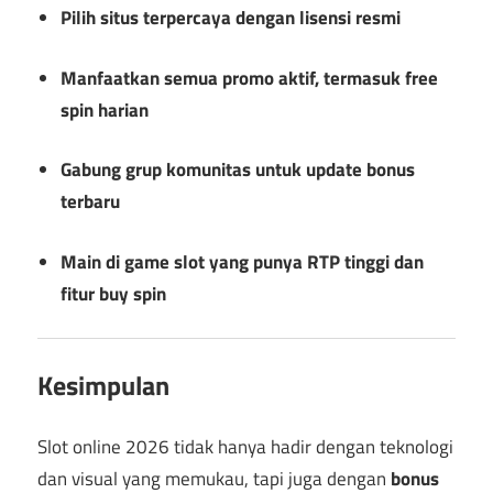
Pilih situs terpercaya dengan lisensi resmi
Manfaatkan semua promo aktif, termasuk free
spin harian
Gabung grup komunitas untuk update bonus
terbaru
Main di game slot yang punya RTP tinggi dan
fitur buy spin
Kesimpulan
Slot online 2026 tidak hanya hadir dengan teknologi
dan visual yang memukau, tapi juga dengan
bonus