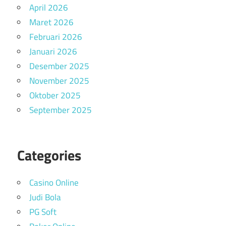
April 2026
Maret 2026
Februari 2026
Januari 2026
Desember 2025
November 2025
Oktober 2025
September 2025
Categories
Casino Online
Judi Bola
PG Soft