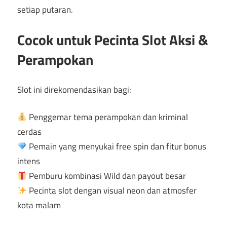
setiap putaran.
Cocok untuk Pecinta Slot Aksi &
Perampokan
Slot ini direkomendasikan bagi:
Penggemar tema perampokan dan kriminal
cerdas
Pemain yang menyukai free spin dan fitur bonus
intens
Pemburu kombinasi Wild dan payout besar
Pecinta slot dengan visual neon dan atmosfer
kota malam