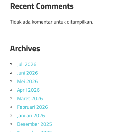
Recent Comments
Tidak ada komentar untuk ditampilkan.
Archives
Juli 2026
Juni 2026
Mei 2026
April 2026
Maret 2026
Februari 2026
Januari 2026
Desember 2025