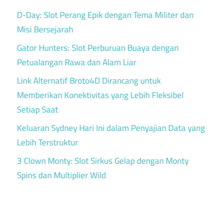
D-Day: Slot Perang Epik dengan Tema Militer dan
Misi Bersejarah
Gator Hunters: Slot Perburuan Buaya dengan
Petualangan Rawa dan Alam Liar
Link Alternatif Broto4D Dirancang untuk
Memberikan Konektivitas yang Lebih Fleksibel
Setiap Saat
Keluaran Sydney Hari Ini dalam Penyajian Data yang
Lebih Terstruktur
3 Clown Monty: Slot Sirkus Gelap dengan Monty
Spins dan Multiplier Wild