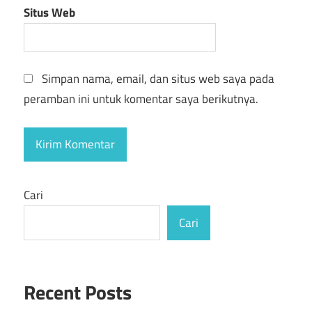
Situs Web
Simpan nama, email, dan situs web saya pada
peramban ini untuk komentar saya berikutnya.
Cari
Cari
Recent Posts