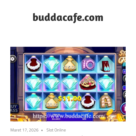
Skip
to
buddacafe.com
content
Cara
Cerdas
Judi
Online:
Teknik
Menang
Slot
yang
Bikin
Untung
Besar
Maret 17, 2026
Slot Online