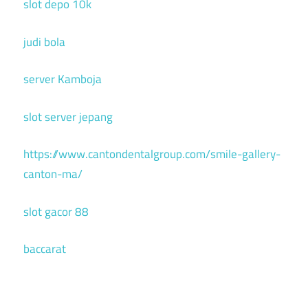
slot depo 10k
judi bola
server Kamboja
slot server jepang
https://www.cantondentalgroup.com/smile-gallery-
canton-ma/
slot gacor 88
baccarat