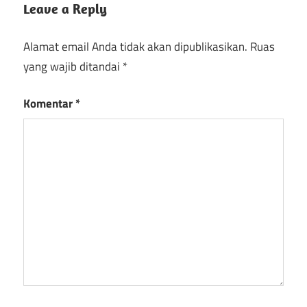
Leave a Reply
Alamat email Anda tidak akan dipublikasikan.
Ruas
yang wajib ditandai
*
Komentar
*