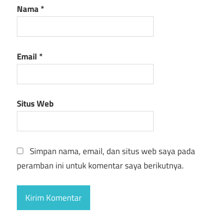
Nama
*
Email
*
Situs Web
Simpan nama, email, dan situs web saya pada
peramban ini untuk komentar saya berikutnya.