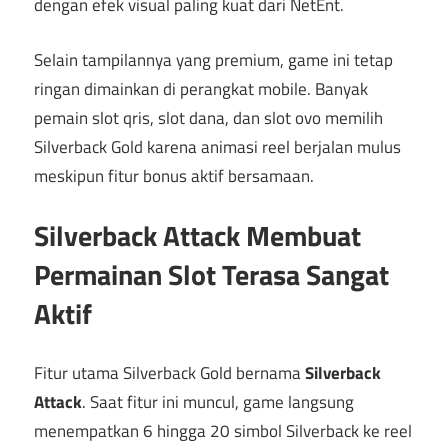
dengan efek visual paling kuat dari NetEnt.
Selain tampilannya yang premium, game ini tetap
ringan dimainkan di perangkat mobile. Banyak
pemain slot qris, slot dana, dan slot ovo memilih
Silverback Gold karena animasi reel berjalan mulus
meskipun fitur bonus aktif bersamaan.
Silverback Attack Membuat
Permainan Slot Terasa Sangat
Aktif
Fitur utama Silverback Gold bernama
Silverback
Attack
. Saat fitur ini muncul, game langsung
menempatkan 6 hingga 20 simbol Silverback ke reel