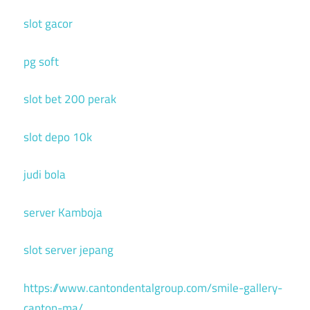
slot gacor
pg soft
slot bet 200 perak
slot depo 10k
judi bola
server Kamboja
slot server jepang
https://www.cantondentalgroup.com/smile-gallery-
canton-ma/