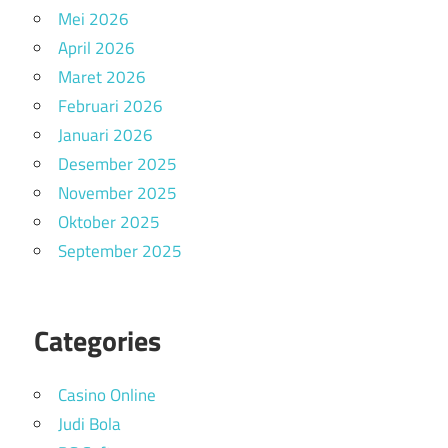
Mei 2026
April 2026
Maret 2026
Februari 2026
Januari 2026
Desember 2025
November 2025
Oktober 2025
September 2025
Categories
Casino Online
Judi Bola