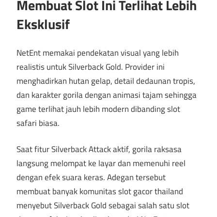
Membuat Slot Ini Terlihat Lebih
Eksklusif
NetEnt memakai pendekatan visual yang lebih
realistis untuk Silverback Gold. Provider ini
menghadirkan hutan gelap, detail dedaunan tropis,
dan karakter gorila dengan animasi tajam sehingga
game terlihat jauh lebih modern dibanding slot
safari biasa.
Saat fitur Silverback Attack aktif, gorila raksasa
langsung melompat ke layar dan memenuhi reel
dengan efek suara keras. Adegan tersebut
membuat banyak komunitas slot gacor thailand
menyebut Silverback Gold sebagai salah satu slot