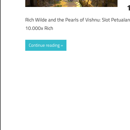
Rich Wilde and the Pearls of Vishnu: Slot Petual
10.000x Rich
Continue reading