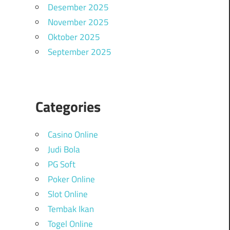
Desember 2025
November 2025
Oktober 2025
September 2025
Categories
Casino Online
Judi Bola
PG Soft
Poker Online
Slot Online
Tembak Ikan
Togel Online