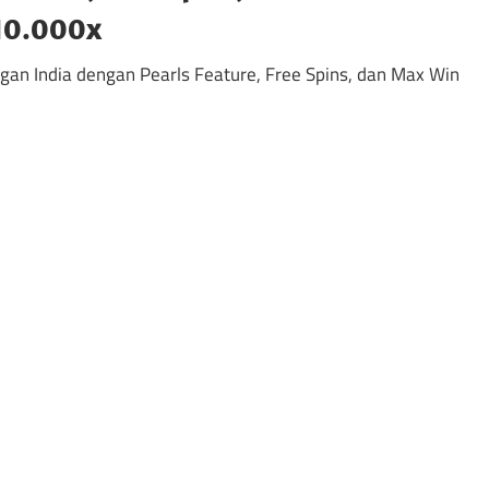
10.000x
angan India dengan Pearls Feature, Free Spins, dan Max Win