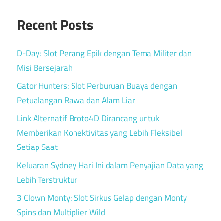
Recent Posts
D-Day: Slot Perang Epik dengan Tema Militer dan
Misi Bersejarah
Gator Hunters: Slot Perburuan Buaya dengan
Petualangan Rawa dan Alam Liar
Link Alternatif Broto4D Dirancang untuk
Memberikan Konektivitas yang Lebih Fleksibel
Setiap Saat
Keluaran Sydney Hari Ini dalam Penyajian Data yang
Lebih Terstruktur
3 Clown Monty: Slot Sirkus Gelap dengan Monty
Spins dan Multiplier Wild