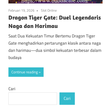
Februari 19, 2026
Slot Online
Dragon Tiger Gate: Duel Legendaris
Naga dan Harimau
Saat Dua Kekuatan Timur Bertemu Dragon Tiger
Gate menghadirkan pertarungan klasik antara naga
dan harimau—dua simbol kekuatan terbesar dalam
budaya
Continue reading
Cari
Cari