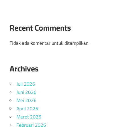
Recent Comments
Tidak ada komentar untuk ditampilkan.
Archives
Juli 2026
Juni 2026
Mei 2026
April 2026
Maret 2026
Februari 2026