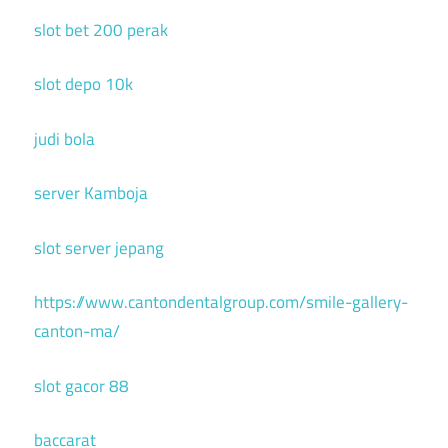
slot bet 200 perak
slot depo 10k
judi bola
server Kamboja
slot server jepang
https://www.cantondentalgroup.com/smile-gallery-
canton-ma/
slot gacor 88
baccarat